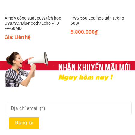
Amply công suất 60W tích hợp
FWS-560 Loa hộp gắn tường
USB/SD/Bluetooth/Echo FTD
60W
FA-60MD
5.800.000
₫
Giá: Liên hệ