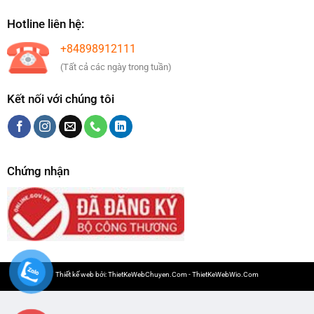
Hotline liên hệ:
+84898912111
(Tất cả các ngày trong tuần)
Kết nối với chúng tôi
Chứng nhận
Thiết kế web bởi:
ThietKeWebChuyen.Com
-
ThietKeWebWio.Com