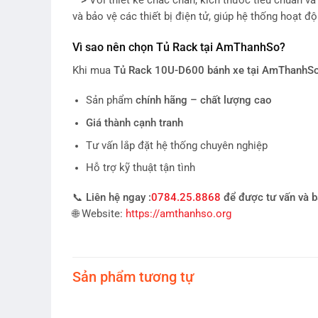
—>
Với thiết kế chắc chắn, kích thước tiêu chuẩn và
và bảo vệ các thiết bị điện tử, giúp hệ thống hoạt đ
Vì sao nên chọn Tủ Rack tại AmThanhSo?
Khi mua
Tủ Rack 10U-D600 bánh xe tại AmThanhS
Sản phẩm
chính hãng – chất lượng cao
Giá thành cạnh tranh
Tư vấn lắp đặt hệ thống chuyên nghiệp
Hỗ trợ kỹ thuật tận tình
📞
Liên hệ ngay :
0784.25.8868
để được tư vấn và bá
🌐 Website:
https://amthanhso.org
Sản phẩm tương tự