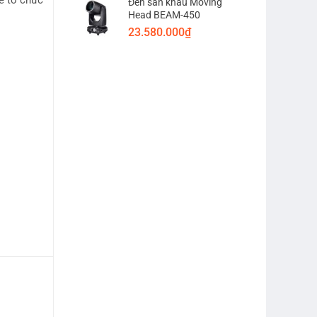
ể tổ chức
Đèn sân khấu Moving
Head BEAM-450
23.580.000
₫