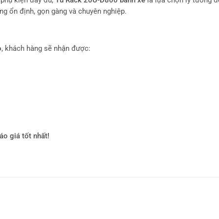
 phụ kiện đầy đủ,
Tủ Rack 20U-D800 bánh xe
là lựa chọn lý tưởng đ
ộng ổn định, gọn gàng và chuyên nghiệp.
o
, khách hàng sẽ nhận được:
o giá tốt nhất!