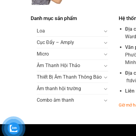
Danh mục sản phẩm
Hệ thố
Địa c
Loa
Ward 
Cục Đẩy – Amply
Văn 
Micro
Phườ
Minh
Âm Thanh Hội Thảo
Địa c
Thiết Bị Âm Thanh Thông Báo
ftdv
Âm thanh hội trường
Liên 
Combo âm thanh
Giờ mở h