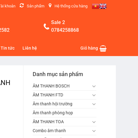
Tài khoản
Sản phẩm
Hệ thống cửa hàng
Sale 2
2582
0784258868
Tin tức
Liên hệ
Giỏ hàng
Danh mục sản phẩm
ANH
ÂM THANH BOSCH
ÂM THANH FTD
Âm thanh hội trường
Âm thanh phòng họp
ÂM THANH TOA
Combo âm thanh