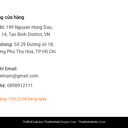
ng cửa hàng
hỉ:
199 Nguyen Hong Dao,
14, Tan Binh District, VN
phòng:
Số 29 Đường số 18,
ng Phú Thọ Hoà, TP Hồ Chí
hỉ Email:
ietnam@gmail.com
hệ:
0898912111
àng: 7:00-22:00 hàng ngày
Thiết kế web bởi:
ThietKeWebChuyen.Com
-
ThietKeWebWio.Com