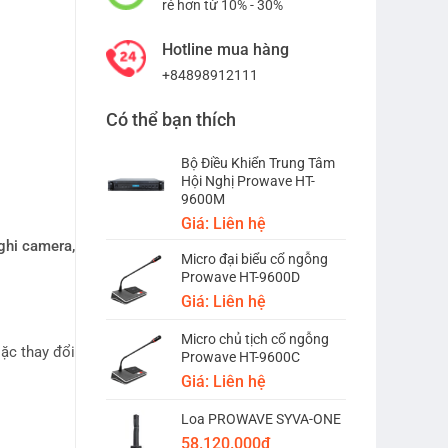
rẻ hơn từ 10% - 30%
Hotline mua hàng
+84898912111
Có thể bạn thích
Bộ Điều Khiển Trung Tâm
Hội Nghị Prowave HT-
9600M
Giá: Liên hệ
 ghi camera,
Micro đại biểu cổ ngỗng
Prowave HT-9600D
Giá: Liên hệ
Micro chủ tịch cổ ngỗng
oặc thay đổi
Prowave HT-9600C
Giá: Liên hệ
Loa PROWAVE SYVA-ONE
58.120.000
₫