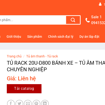
Sale 1
094153
ủ
Giới thiệu
Sản phẩm
Chính sách đại lý
Dự án lắp đặt
Trang chủ
/
Tủ âm thanh - Tủ rack
TỦ RACK 20U-D800 BÁNH XE – TỦ ÂM TH
CHUYÊN NGHIỆP
Giá: Liên hệ
Tải catalog