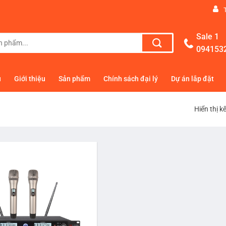
Sale 1
094153
ủ
Giới thiệu
Sản phẩm
Chính sách đại lý
Dự án lắp đặt
Hiển thị k