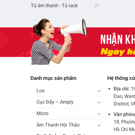
Tủ âm thanh - Tủ rack
(2)
Danh mục sản phẩm
Hệ thống c
Địa chỉ:
1
Loa
Dao, Ward
Cục Đẩy – Amply
District, 
Micro
Văn phòn
18, Phườ
Âm Thanh Hội Thảo
Hồ Chí M