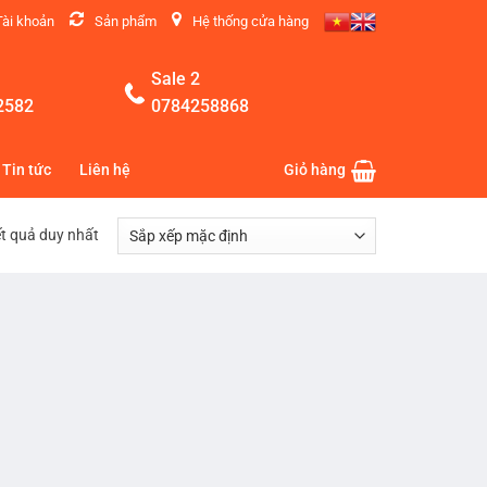
Tài khoản
Sản phẩm
Hệ thống cửa hàng
Sale 2
2582
0784258868
Tin tức
Liên hệ
Giỏ hàng
ết quả duy nhất