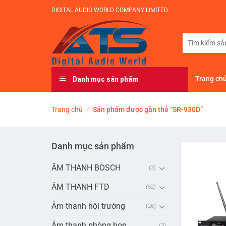
Bỏ
DIGITAL AUDIO WORLD COMPANY LIMITED
qua
nội
Tìm
dung
kiếm:
Danh mục sản phẩm
Trang ch
Trang chủ
/
Sản phẩm được gắn thẻ “SR-930D”
Danh mục sản phẩm
ÂM THANH BOSCH
(3)
ÂM THANH FTD
(52)
Âm thanh hội trường
(26)
Âm thanh phòng họp
(3)