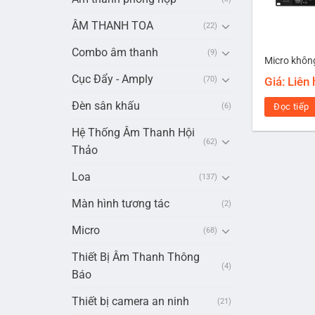
ÂM THANH TOA
(22)
Combo âm thanh
(9)
Micro khôn
Cục Đẩy - Amply
Giá: Liên
(70)
Đèn sân khấu
Đọc tiếp
(6)
Hệ Thống Âm Thanh Hội
(62)
Thảo
Loa
(137)
Màn hình tương tác
(2)
Micro
(68)
Thiết Bị Âm Thanh Thông
(4)
Báo
Thiết bị camera an ninh
(21)