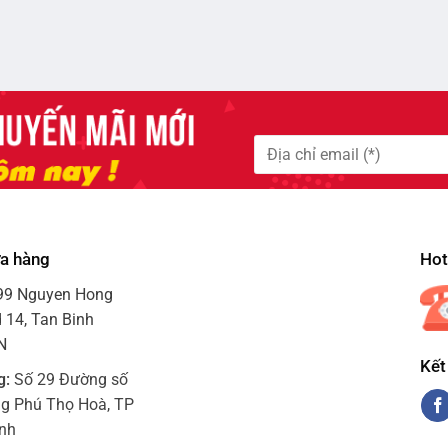
ửa hàng
Hotl
99 Nguyen Hong
 14, Tan Binh
VN
Kết
g:
Số 29 Đường số
ng Phú Thọ Hoà, TP
inh