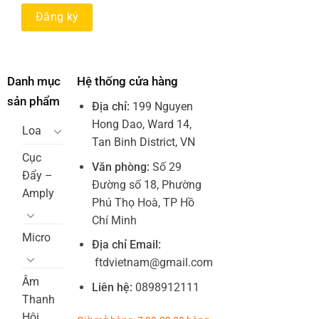
Danh mục
Hệ thống cửa hàng
sản phẩm
Địa chỉ:
199 Nguyen
Hong Dao, Ward 14,
Loa
Tan Binh District, VN
Cục
Văn phòng:
Số 29
Đẩy –
Đường số 18, Phường
Amply
Phú Thọ Hoà, TP Hồ
Chí Minh
Micro
Địa chỉ Email:
ftdvietnam@gmail.com
Âm
Liên hệ:
0898912111
Thanh
Hội