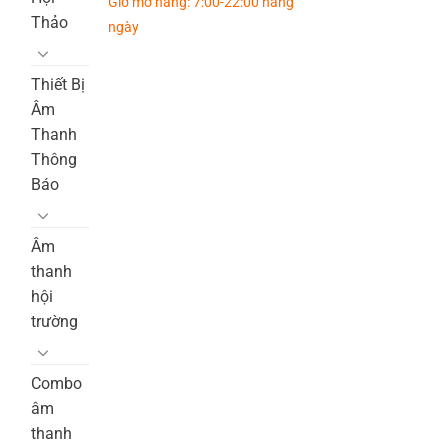
Giờ mở hàng: 7:00-22:00 hàng
Thảo
ngày
Thiết Bị
Âm
Thanh
Thông
Báo
Âm
thanh
hội
trường
Combo
âm
thanh