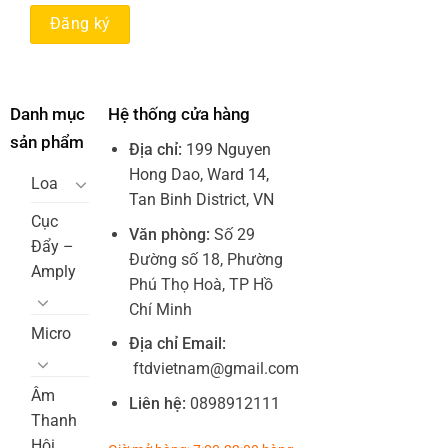
Danh mục
Hệ thống cửa hàng
sản phẩm
Địa chỉ:
199 Nguyen
Hong Dao, Ward 14,
Loa
Tan Binh District, VN
Cục
Văn phòng:
Số 29
Đẩy –
Đường số 18, Phường
Amply
Phú Thọ Hoà, TP Hồ
Chí Minh
Micro
Địa chỉ Email:
ftdvietnam@gmail.com
Âm
Liên hệ:
0898912111
Thanh
Hội