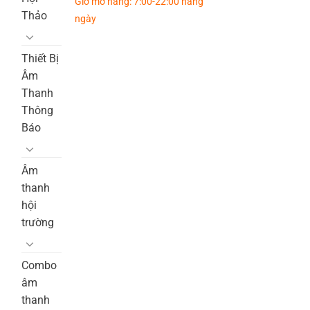
Giờ mở hàng: 7:00-22:00 hàng
Thảo
ngày
Thiết Bị
Âm
Thanh
Thông
Báo
Âm
thanh
hội
trường
Combo
âm
thanh