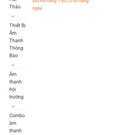
Giờ mở hàng: 7:00-22:00 hàng
Thảo
ngày
Thiết Bị
Âm
Thanh
Thông
Báo
Âm
thanh
hội
trường
Combo
âm
thanh