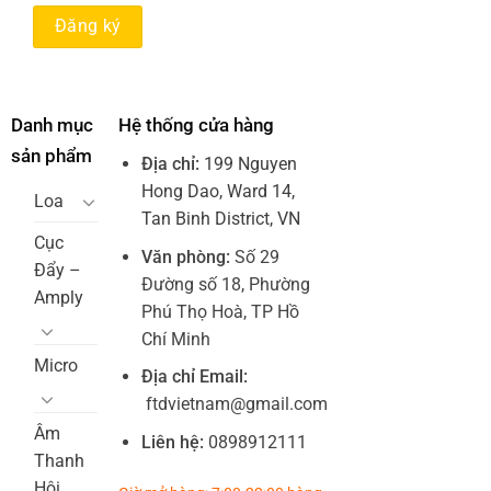
Danh mục
Hệ thống cửa hàng
sản phẩm
Địa chỉ:
199 Nguyen
Hong Dao, Ward 14,
Loa
Tan Binh District, VN
Cục
Văn phòng:
Số 29
Đẩy –
Đường số 18, Phường
Amply
Phú Thọ Hoà, TP Hồ
Chí Minh
Micro
Địa chỉ Email:
ftdvietnam@gmail.com
Âm
Liên hệ:
0898912111
Thanh
Hội