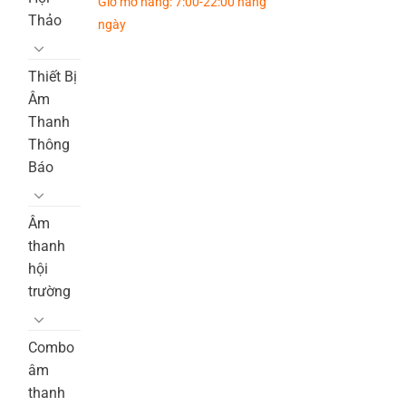
Giờ mở hàng: 7:00-22:00 hàng
Thảo
ngày
Thiết Bị
Âm
Thanh
Thông
Báo
Âm
thanh
hội
trường
Combo
âm
thanh