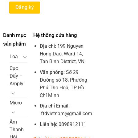
Danh mục
Hệ thống cửa hàng
sản phẩm
Địa chỉ:
199 Nguyen
Hong Dao, Ward 14,
Loa
Tan Binh District, VN
Cục
Văn phòng:
Số 29
Đẩy –
Đường số 18, Phường
Amply
Phú Thọ Hoà, TP Hồ
Chí Minh
Micro
Địa chỉ Email:
ftdvietnam@gmail.com
Âm
Liên hệ:
0898912111
Thanh
Hội