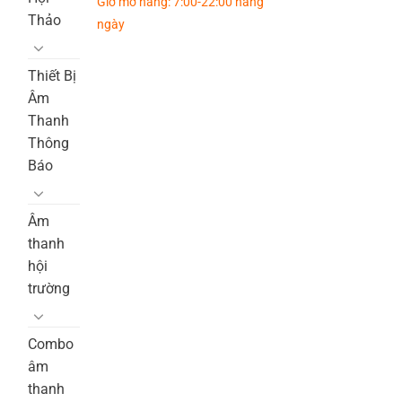
Giờ mở hàng: 7:00-22:00 hàng
Thảo
ngày
Thiết Bị
Âm
Thanh
Thông
Báo
Âm
thanh
hội
trường
Combo
âm
thanh