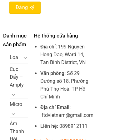
Danh mục
Hệ thống cửa hàng
sản phẩm
Địa chỉ:
199 Nguyen
Hong Dao, Ward 14,
Loa
Tan Binh District, VN
Cục
Văn phòng:
Số 29
Đẩy –
Đường số 18, Phường
Amply
Phú Thọ Hoà, TP Hồ
Chí Minh
Micro
Địa chỉ Email:
ftdvietnam@gmail.com
Âm
Liên hệ:
0898912111
Thanh
Hội