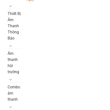
Thiết Bị
Âm
Thanh
Thông
Báo
Âm
thanh
hội
trường
Combo
âm
thanh