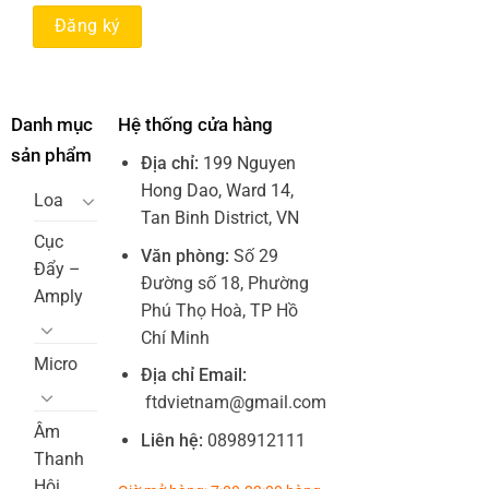
Danh mục
Hệ thống cửa hàng
sản phẩm
Địa chỉ:
199 Nguyen
Hong Dao, Ward 14,
Loa
Tan Binh District, VN
Cục
Văn phòng:
Số 29
Đẩy –
Đường số 18, Phường
Amply
Phú Thọ Hoà, TP Hồ
Chí Minh
Micro
Địa chỉ Email:
ftdvietnam@gmail.com
Âm
Liên hệ:
0898912111
Thanh
Hội