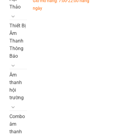
Giờ mở hàng: 7:00-22:00 hàng
Thảo
ngày
Thiết Bị
Âm
Thanh
Thông
Báo
Âm
thanh
hội
trường
Combo
âm
thanh