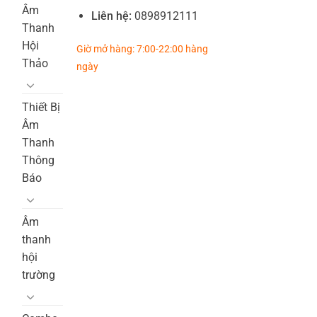
Âm
Liên hệ:
0898912111
Thanh
Hội
Giờ mở hàng: 7:00-22:00 hàng
Thảo
ngày
Thiết Bị
Âm
Thanh
Thông
Báo
Âm
thanh
hội
trường