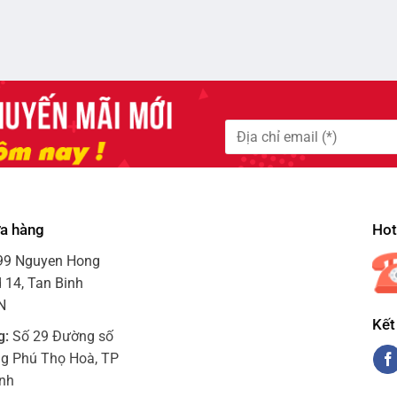
ửa hàng
Hotl
99 Nguyen Hong
 14, Tan Binh
VN
Kết
g:
Số 29 Đường số
ng Phú Thọ Hoà, TP
inh