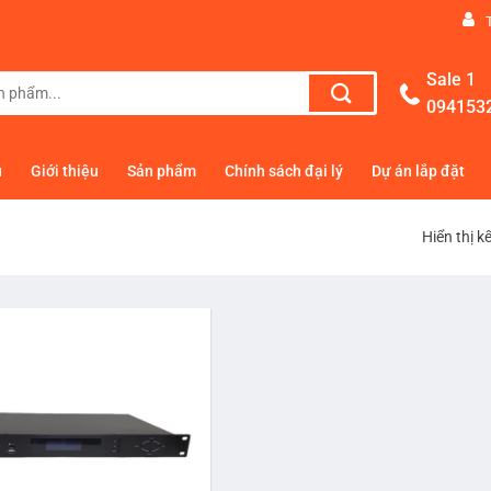
Sale 1
094153
ủ
Giới thiệu
Sản phẩm
Chính sách đại lý
Dự án lắp đặt
Hiển thị k