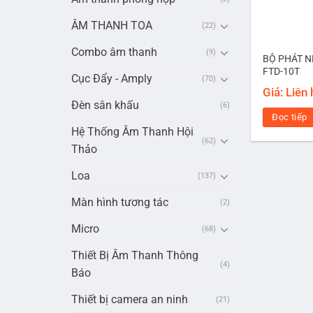
ÂM THANH TOA
(22)
Combo âm thanh
(9)
BỘ PHÁT 
FTD-10T
Cục Đẩy - Amply
(70)
Giá: Liên
Đèn sân khấu
(6)
Đọc tiếp
Hệ Thống Âm Thanh Hội
(62)
Thảo
Loa
(137)
Màn hình tương tác
(2)
Micro
(68)
Thiết Bị Âm Thanh Thông
(4)
Báo
Thiết bị camera an ninh
(21)