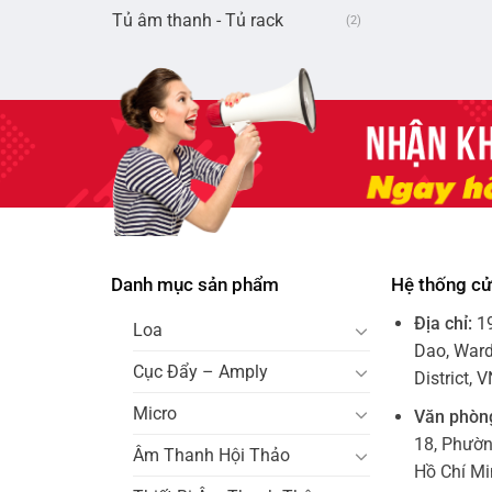
Tủ âm thanh - Tủ rack
(2)
Danh mục sản phẩm
Hệ thống c
Địa chỉ:
1
Loa
Dao, Ward
Cục Đẩy – Amply
District, 
Micro
Văn phòn
18, Phườ
Âm Thanh Hội Thảo
Hồ Chí M