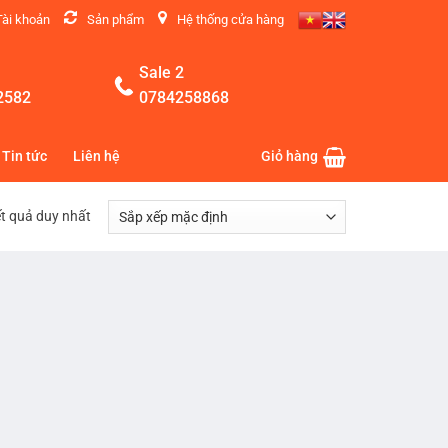
Tài khoản
Sản phẩm
Hệ thống cửa hàng
Sale 2
2582
0784258868
Tin tức
Liên hệ
Giỏ hàng
ết quả duy nhất