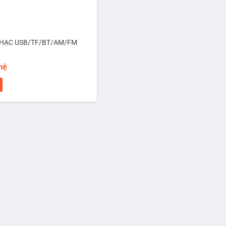
NHẠC USB/TF/BT/AM/FM
 hệ