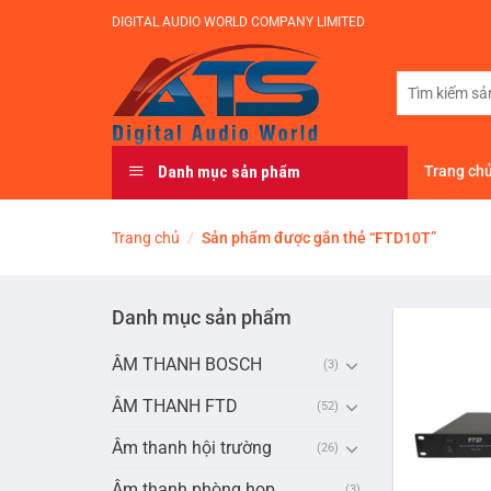
Bỏ
DIGITAL AUDIO WORLD COMPANY LIMITED
qua
nội
Tìm
dung
kiếm:
Danh mục sản phẩm
Trang ch
Trang chủ
/
Sản phẩm được gắn thẻ “FTD10T”
Danh mục sản phẩm
ÂM THANH BOSCH
(3)
ÂM THANH FTD
(52)
Âm thanh hội trường
(26)
Âm thanh phòng họp
(3)