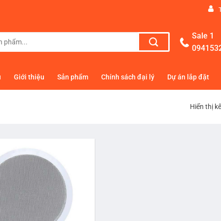
Sale 1
094153
ủ
Giới thiệu
Sản phẩm
Chính sách đại lý
Dự án lắp đặt
Hiển thị k