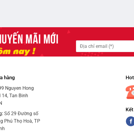
ửa hàng
Hotl
99 Nguyen Hong
 14, Tan Binh
VN
Kết
g:
Số 29 Đường số
ng Phú Thọ Hoà, TP
inh