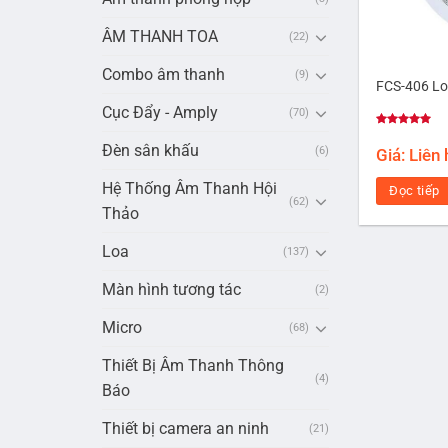
ÂM THANH TOA
(22)
Combo âm thanh
(9)
FCS-406 Lo
Cục Đẩy - Amply
(70)
Được xếp
hạng
5.00
Đèn sân khấu
(6)
Giá: Liên
5 sao
Hệ Thống Âm Thanh Hội
Đọc tiếp
(62)
Thảo
Loa
(137)
Màn hình tương tác
(2)
Micro
(68)
Thiết Bị Âm Thanh Thông
(4)
Báo
Thiết bị camera an ninh
(21)