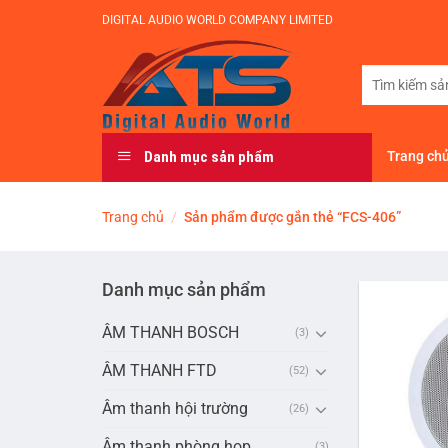
Bỏ
DIGITAL AUDIO WORLD COMPANY LIMITED
qua
nội
Tìm
dung
kiếm:
Danh mục sản phẩm
Trang ch
Trang chủ
/
Sản phẩm được gắn thẻ “FCS-406”
Danh mục sản phẩm
ÂM THANH BOSCH
(3)
ÂM THANH FTD
(52)
Âm thanh hội trường
(26)
Âm thanh phòng họp
(3)