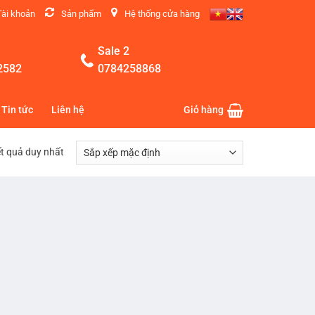
Tài khoản
Sản phẩm
Hệ thống cửa hàng
Sale 2
2582
0784258868
Tin tức
Liên hệ
Giỏ hàng
ết quả duy nhất