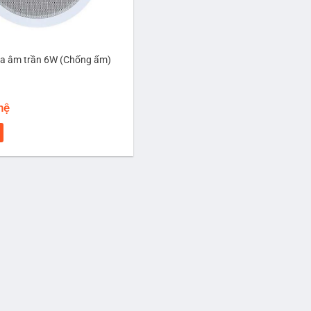
a âm trần 6W (Chống ẩm)
 hệ