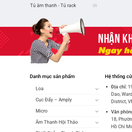
Tủ âm thanh - Tủ rack
(2)
Danh mục sản phẩm
Hệ thống c
Địa chỉ:
1
Loa
Dao, Ward
Cục Đẩy – Amply
District, 
Micro
Văn phòn
18, Phườ
Âm Thanh Hội Thảo
Hồ Chí M