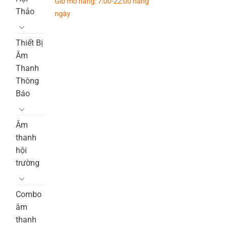
Giờ mở hàng: 7:00-22:00 hàng
Thảo
ngày
Thiết Bị
Âm
Thanh
Thông
Báo
Âm
thanh
hội
trường
Combo
âm
thanh