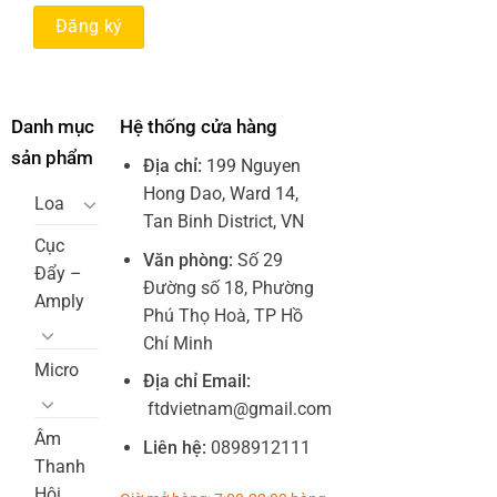
Danh mục
Hệ thống cửa hàng
sản phẩm
Địa chỉ:
199 Nguyen
Hong Dao, Ward 14,
Loa
Tan Binh District, VN
Cục
Văn phòng:
Số 29
Đẩy –
Đường số 18, Phường
Amply
Phú Thọ Hoà, TP Hồ
Chí Minh
Micro
Địa chỉ Email:
ftdvietnam@gmail.com
Âm
Liên hệ:
0898912111
Thanh
Hội