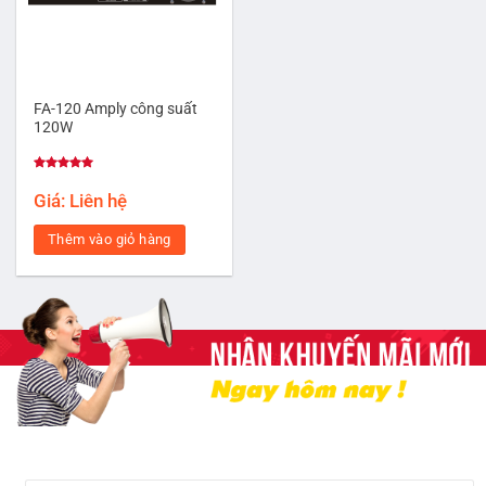
FA-120 Amply công suất
120W
Được xếp
hạng
5.00
Giá: Liên hệ
5 sao
Thêm vào giỏ hàng