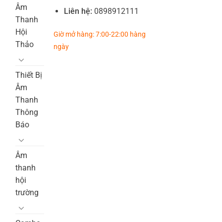
Âm
Liên hệ:
0898912111
Thanh
Hội
Giờ mở hàng: 7:00-22:00 hàng
Thảo
ngày
Thiết Bị
Âm
Thanh
Thông
Báo
Âm
thanh
hội
trường