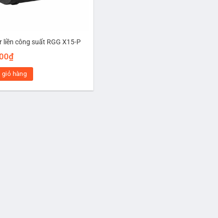
r liền công suất RGG X15-P
000
₫
 giỏ hàng