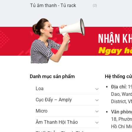
Tủ âm thanh - Tủ rack
(2)
Danh mục sản phẩm
Hệ thống c
Địa chỉ:
1
Loa
Dao, Ward
Cục Đẩy – Amply
District, 
Micro
Văn phòn
18, Phườ
Âm Thanh Hội Thảo
Hồ Chí M