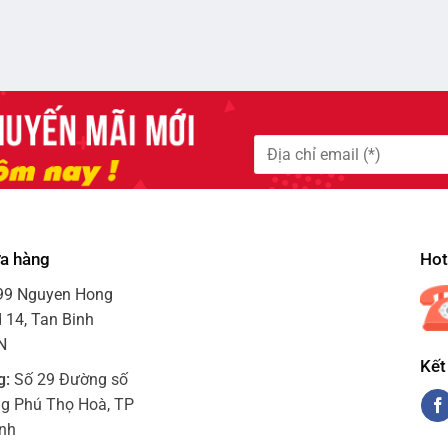
ửa hàng
Hotl
99 Nguyen Hong
 14, Tan Binh
VN
Kết
g:
Số 29 Đường số
ng Phú Thọ Hoà, TP
inh