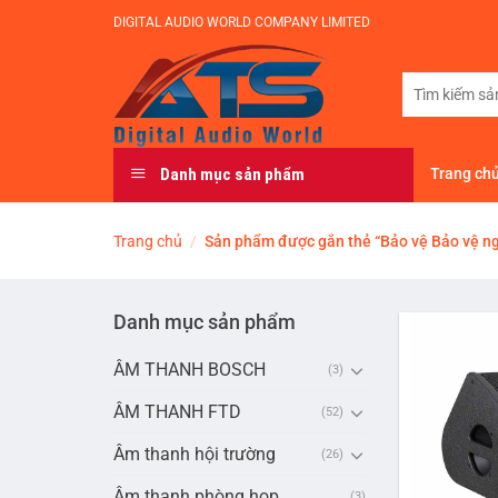
Bỏ
DIGITAL AUDIO WORLD COMPANY LIMITED
qua
nội
Tìm
dung
kiếm:
Danh mục sản phẩm
Trang ch
Trang chủ
/
Sản phẩm được gắn thẻ “Bảo vệ Bảo vệ n
Danh mục sản phẩm
ÂM THANH BOSCH
(3)
ÂM THANH FTD
(52)
Âm thanh hội trường
(26)
Âm thanh phòng họp
(3)