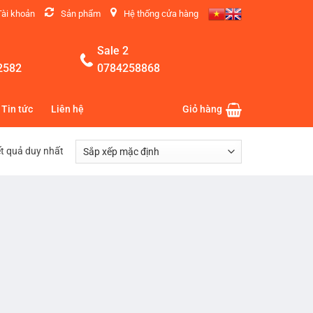
Tài khoản
Sản phẩm
Hệ thống cửa hàng
Sale 2
2582
0784258868
Tin tức
Liên hệ
Giỏ hàng
ết quả duy nhất