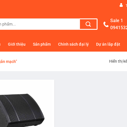
Sale 1
094153
ủ
Giới thiệu
Sản phẩm
Chính sách đại lý
Dự án lắp đặt
Hiển thị k
gắn mạch”