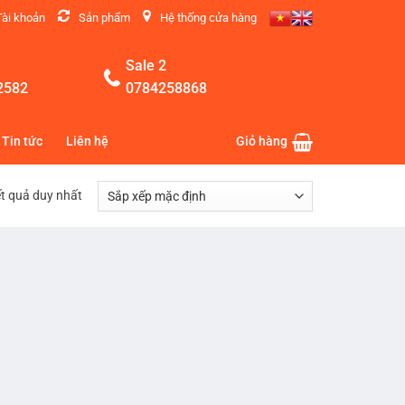
Tài khoản
Sản phẩm
Hệ thống cửa hàng
Sale 2
2582
0784258868
Tin tức
Liên hệ
Giỏ hàng
ết quả duy nhất