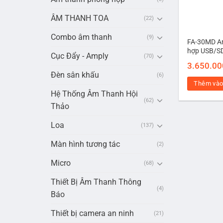
ÂM THANH TOA
(22)
Combo âm thanh
(9)
FA-30MD Am
hợp USB/S
Cục Đẩy - Amply
(70)
3.650.00
Đèn sân khấu
(6)
Thêm vào
Hệ Thống Âm Thanh Hội
(62)
Thảo
Loa
(137)
Màn hình tương tác
(2)
Micro
(68)
Thiết Bị Âm Thanh Thông
(4)
Báo
Thiết bị camera an ninh
(21)