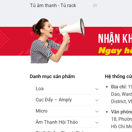
Tủ âm thanh - Tủ rack
(2)
Danh mục sản phẩm
Hệ thống c
Địa chỉ:
1
Loa
Dao, Ward
Cục Đẩy – Amply
District, 
Micro
Văn phòn
18, Phườ
Âm Thanh Hội Thảo
Hồ Chí M