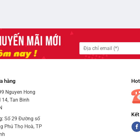
ửa hàng
Hotl
99 Nguyen Hong
 14, Tan Binh
VN
Kết
g:
Số 29 Đường số
ng Phú Thọ Hoà, TP
inh