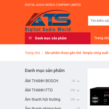
Bỏ
DIGITAL AUDIO WORLD COMPANY LIMITED
qua
nội
Tìm
dung
kiếm:
Danh mục sản phẩm
Trang ch
Trang chủ
/
Sản phẩm được gắn thẻ “Amply công suất
Danh mục sản phẩm
ÂM THANH BOSCH
(3)
ÂM THANH FTD
(52)
Âm thanh hội trường
(26)
Âm thanh phòng họp
(3)