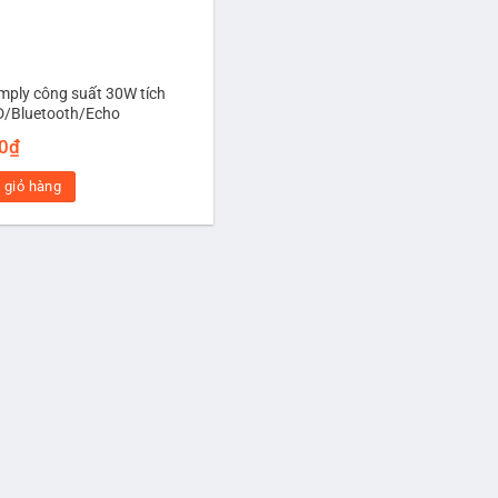
ply công suất 30W tích
D/Bluetooth/Echo
0
₫
 giỏ hàng