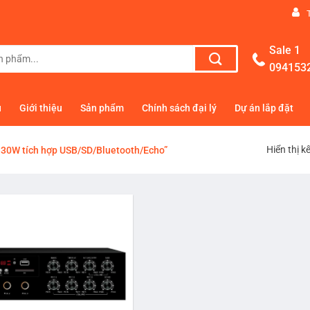
Sale 1
094153
ủ
Giới thiệu
Sản phẩm
Chính sách đại lý
Dự án lắp đặt
Hiển thị k
 30W tích hợp USB/SD/Bluetooth/Echo”