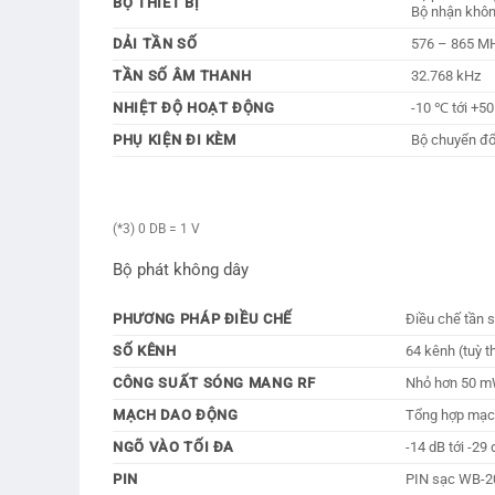
BỘ THIẾT BỊ
Bộ nhận khôn
DẢI TẦN SỐ
576 – 865 MH
TẦN SỐ ÂM THANH
32.768 kHz
NHIỆT ĐỘ HOẠT ĐỘNG
-10 ℃ tới +5
PHỤ KIỆN ĐI KÈM
Bộ chuyển đổi
(*3) 0 DB = 1 V
Bộ phát không dây
PHƯƠNG PHÁP ĐIỀU CHẾ
Điều chế tần 
SỐ KÊNH
64 kênh (tuỳ t
CÔNG SUẤT SÓNG MANG RF
Nhỏ hơn 50 mW
MẠCH DAO ĐỘNG
Tổng hợp mạch
NGÕ VÀO TỐI ĐA
-14 dB tới -29
PIN
PIN sạc WB-20