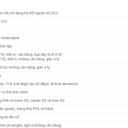
u cầu sử dụng bộ đổi nguồn AC-DC)
V DC)
-heterodyne
hân tập
*3), 600 Ω, cân bằng, loại dây XLR-3-32
(*3), 600 Ω, không cân bằng, giắc 6 ly
10 kΩ, không cân bằng, giắc 6 ly
a
n, Tỉ lệ S/N (Ngõ vào 20 dBμV, 40 kHz deviation)
 có thể tinh chỉnh
 thời cả noise SQ, carrier SQ và tone SQ
o (peak), trạng thái PIN, số kênh
ng dò tần số
hơn (A-weight, ngõ ra không cân bằng)