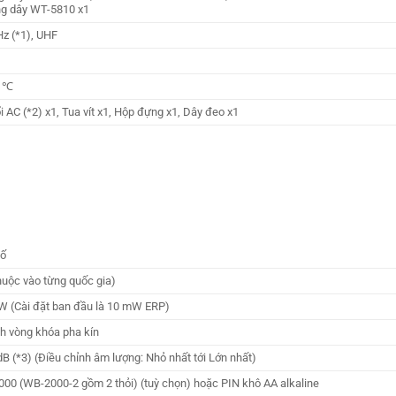
g dây WT-5810 x1
z (*1), UHF
0 ℃
 AC (*2) x1, Tua vít x1, Hộp đựng x1, Dây đeo x1
số
huộc vào từng quốc gia)
 (Cài đặt ban đầu là 10 mW ERP)
 vòng khóa pha kín
 dB (*3) (Điều chỉnh âm lượng: Nhỏ nhất tới Lớn nhất)
00 (WB-2000-2 gồm 2 thỏi) (tuỳ chọn) hoặc PIN khô AA alkaline