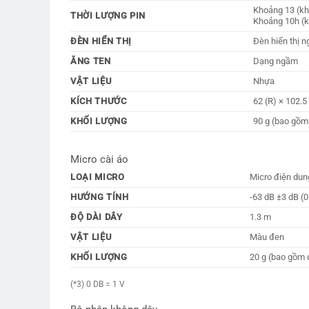
Khoảng 13 (kh
THỜI LƯỢNG PIN
Khoảng 10h (k
ĐÈN HIỂN THỊ
Đèn hiển thị 
ĂNG TEN
Dạng ngầm
VẬT LIỆU
Nhựa
KÍCH THƯỚC
62 (R) × 102.5
KHỐI LƯỢNG
90 g (bao gồm
Micro cài áo
LOẠI MICRO
Micro điện du
HƯỚNG TÍNH
-63 dB ±3 dB (0
ĐỘ DÀI DÂY
1.3 m
VẬT LIỆU
Màu đen
KHỐI LƯỢNG
20 g (bao gồm 
(*3) 0 DB = 1 V