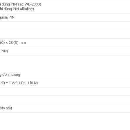
i dùng PIN sạc WB-2000)
hi dùng PIN Alkaline)
nguồn/PIN
 (C) × 23 (S) mm
 PIN)
ng đơn hướng
 dB = 1 V/0.1 Pa, 1 kHz)
dây nối)