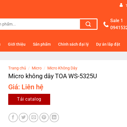
Sale 1
094153
ủ
Giới thiệu
Sản phẩm
Chính sách đại lý
Dự án lắp đặt
Trang chủ
/
Micro
/
Micro Không Dây
Micro không dây TOA WS-5325U
Giá: Liên hệ
Tải catalog