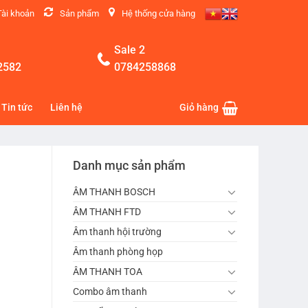
Tài khoản
Sản phẩm
Hệ thống cửa hàng
Sale 2
2582
0784258868
Tin tức
Liên hệ
Giỏ hàng
Danh mục sản phẩm
ÂM THANH BOSCH
ÂM THANH FTD
Âm thanh hội trường
Âm thanh phòng họp
ÂM THANH TOA
Combo âm thanh