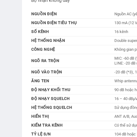
Bộ nhận không dây
NGUỒN ĐIỆN
Nguồn AC (yê
NGUỒN ĐIỆN TIÊU THỤ
130 mA (12 
SỐ KÊNH
16 kênh
HỆ THỐNG NHẬN
Double super
CÔNG NGHỆ
Không gian p
MIC: -60 dB (
NGÕ RA TRỘN
LINE: -20 dB 
NGÕ VÀO TRỘN
-20 dB (*3), 
ĂNG TEN
Whip antenn
ĐỘ NHẠY KHỐI THU
90 dB hoặc hơ
ĐỘ NHẠY SQUELCH
16 – 40 dBμV
HỆ THỐNG SQUELCH
Sử dụng đồng
HIỂN THỊ
ANT A/B, Audi
KIỂM TRA KÊNH
Có thể sử dụ
TỶ LỆ S/N
104 dB hoặc 