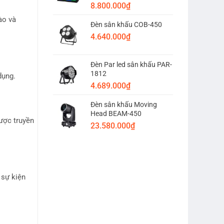
8.800.000
₫
ào và
Đèn sân khấu COB-450
4.640.000
₫
Đèn Par led sân khấu PAR-
1812
dụng.
4.689.000
₫
Đèn sân khấu Moving
Head BEAM-450
được truyền
23.580.000
₫
 sự kiện