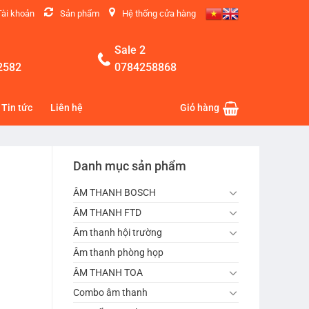
Tài khoản
Sản phẩm
Hệ thống cửa hàng
Sale 2
2582
0784258868
Tin tức
Liên hệ
Giỏ hàng
Danh mục sản phẩm
ÂM THANH BOSCH
ÂM THANH FTD
Âm thanh hội trường
Âm thanh phòng họp
ÂM THANH TOA
Combo âm thanh