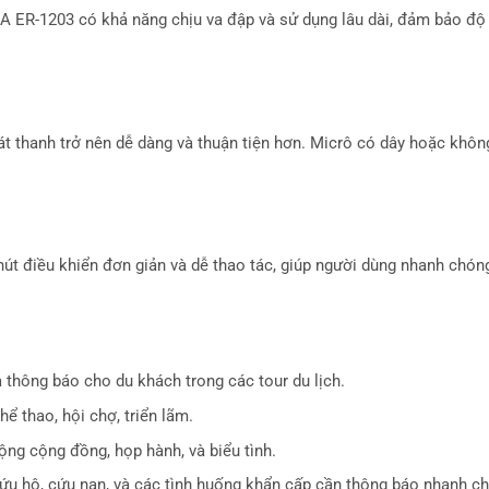
OA ER-1203 có khả năng chịu va đập và sử dụng lâu dài, đảm bảo độ 
át thanh trở nên dễ dàng và thuận tiện hơn. Micrô có dây hoặc khôn
 nút điều khiển đơn giản và dễ thao tác, giúp người dùng nhanh chó
 thông báo cho du khách trong các tour du lịch.
hể thao, hội chợ, triển lãm.
ộng cộng đồng, họp hành, và biểu tình.
cứu hộ, cứu nạn, và các tình huống khẩn cấp cần thông báo nhanh c