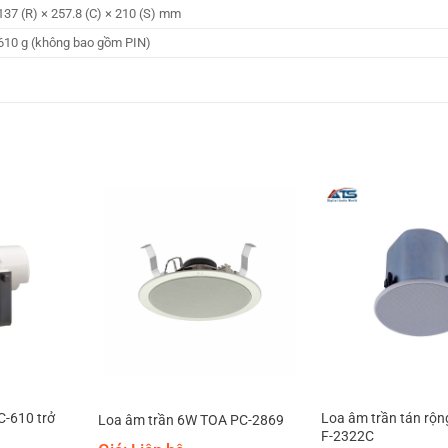
137 (R) × 257.8 (C) × 210 (S) mm
610 g (không bao gồm PIN)
-610 trở
Loa âm trần tán rộ
Loa âm trần 6W TOA PC-2869
F-2322C