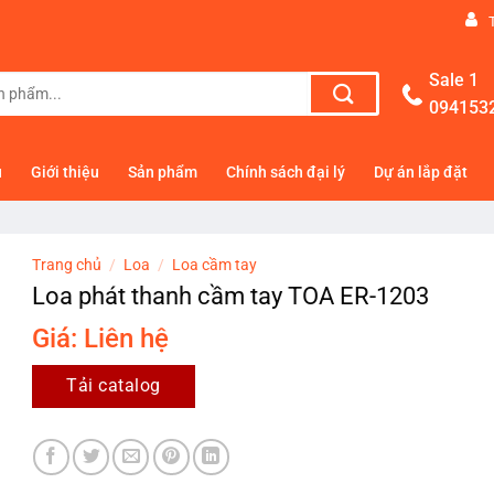
Sale 1
094153
ủ
Giới thiệu
Sản phẩm
Chính sách đại lý
Dự án lắp đặt
Trang chủ
/
Loa
/
Loa cầm tay
Loa phát thanh cầm tay TOA ER-1203
Giá: Liên hệ
Tải catalog