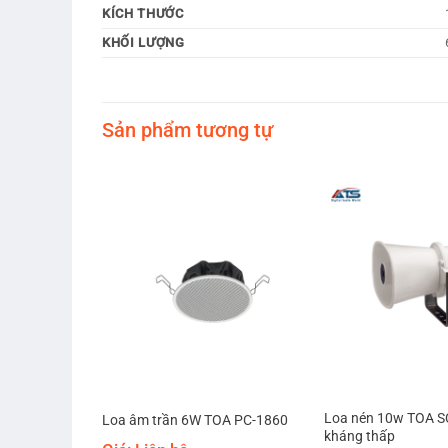
KÍCH THƯỚC
KHỐI LƯỢNG
Sản phẩm tương tự
ung đôi Bass
Loa nén 10w TOA SC
Loa âm trần 6W TOA PC-1860
G
kháng thấp