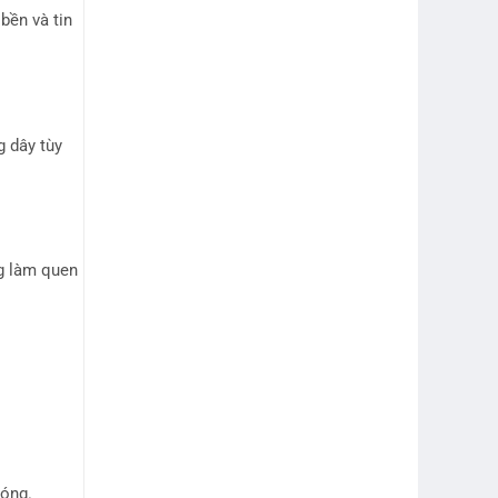
bền và tin
g dây tùy
ng làm quen
hóng.