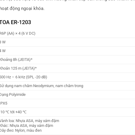
, hoạt động ngoại khóa.
y TOA ER-1203
R6P (AA) × 4 (6 V DC)
3 W
4 W
Khoảng 8h (JEITA)*
Khoản 125 m (JEITA)*
500 Hz – 6 kHz (SPL -20 dB)
Sử dụng nam châm Neodymium, nam châm trong
Dạng Polyimide
IPX5
-10 ℃ tới +40 ℃
Vành loa: Nhựa ASA, mày xám đậm
Khác: Nhựa ASA, mày xám đậm
Dây đeo: Nylon, màu đen