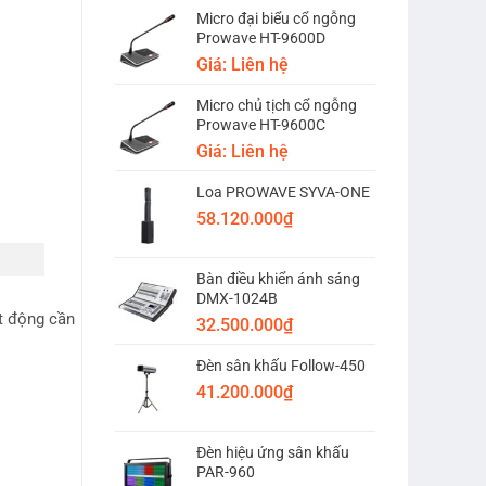
Micro đại biểu cổ ngỗng
Prowave HT-9600D
Giá: Liên hệ
Micro chủ tịch cổ ngỗng
Prowave HT-9600C
Giá: Liên hệ
Loa PROWAVE SYVA-ONE
58.120.000
₫
Bàn điều khiển ánh sáng
DMX-1024B
t động cần
32.500.000
₫
Đèn sân khấu Follow-450
41.200.000
₫
Đèn hiệu ứng sân khấu
PAR-960