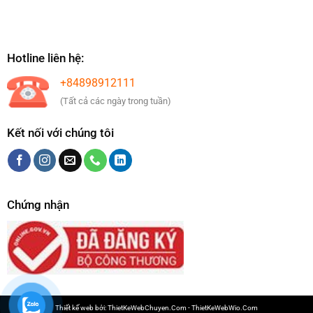
Hotline liên hệ:
+84898912111
(Tất cả các ngày trong tuần)
Kết nối với chúng tôi
Chứng nhận
Thiết kế web bởi:
ThietKeWebChuyen.Com
-
ThietKeWebWio.Com