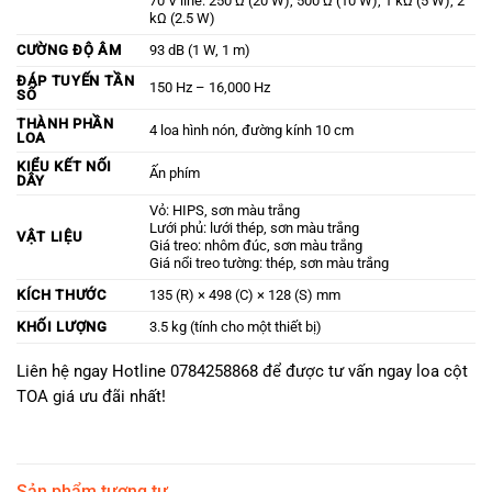
70 V line: 250 Ω (20 W), 500 Ω (10 W), 1 kΩ (5 W), 2
kΩ (2.5 W)
CƯỜNG ĐỘ ÂM
93 dB (1 W, 1 m)
ĐÁP TUYẾN TẦN
150 Hz – 16,000 Hz
SỐ
THÀNH PHẦN
4 loa hình nón, đường kính 10 cm
LOA
KIỂU KẾT NỐI
Ấn phím
DÂY
Vỏ: HIPS, sơn màu trắng
Lưới phủ: lưới thép, sơn màu trắng
VẬT LIỆU
Giá treo: nhôm đúc, sơn màu trắng
Giá nổi treo tường: thép, sơn màu trắng
KÍCH THƯỚC
135 (R) × 498 (C) × 128 (S) mm
KHỐI LƯỢNG
3.5 kg (tính cho một thiết bị)
Liên hệ ngay Hotline 0784258868 để được tư vấn ngay loa cột
TOA giá ưu đãi nhất!
Sản phẩm tương tự