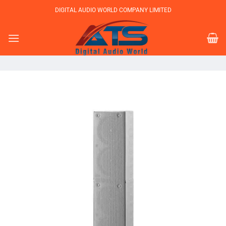
Bỏ
DIGITAL AUDIO WORLD COMPANY LIMITED
qua
nội
dung