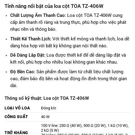
Tính năng nổi bật của loa cột TOA TZ-406W
Chất Lượng Âm Thanh Cao:
Loa cột TOA TZ-406W cung
cấp âm thanh rõ ràng và trung thực, phù hợp cho việc phát
nhạc nền và thông báo.
Thiết Kế Thanh Lịch:
Với thiết kế mỏng và thanh lịch, loa dễ
dàng hòa hợp với bất kỳ không gian nội thất nào.
Dễ Dàng Lắp Đặt:
Loa được thiết kế để dễ dàng lắp đặt và
kết nối, phù hợp cho nhiều loại không gian khác nhau.
Độ Bền Cao:
Sản phẩm được làm từ chất liệu chất lượng
cao, đảm bảo độ bền và hoạt động ổn định trong thời gian
dài.
Thông số kỹ thuật: Loa cột TOA TZ-406W
LOẠI VỎ LOA
Đóng kín
CÔNG SUẤT
40 W
100 V line: 250 Ω (40 W), 500 Ω (20 W), 1 kΩ (10 W),
2 kΩ (5 W)
TRỞ KHÁNG