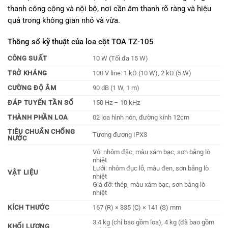
thanh công cộng và nội bộ, nơi cần âm thanh rõ ràng và hiệu
quả trong không gian nhỏ và vừa.
Thông số kỹ thuật của loa cột TOA TZ-105
CÔNG SUẤT
10 W (Tối đa 15 W)
TRỞ KHÁNG
100 V line: 1 kΩ (10 W), 2 kΩ (5 W)
CƯỜNG ĐỘ ÂM
90 dB (1 W, 1 m)
ĐÁP TUYẾN TẦN SỐ
150 Hz – 10 kHz
THÀNH PHẦN LOA
02 loa hình nón, đường kính 12cm
TIÊU CHUẨN CHỐNG
Tương đương IPX3
NƯỚC
Vỏ: nhôm đặc, màu xám bạc, sơn bằng lò
nhiệt
Lưới: nhôm đục lỗ, màu đen, sơn bằng lò
VẬT LIỆU
nhiệt
Giá đỡ: thép, màu xám bạc, sơn bằng lò
nhiệt
KÍCH THƯỚC
167 (R) × 335 (C) × 141 (S) mm
3.4 kg (chỉ bao gồm loa), 4 kg (đã bao gồm
KHỐI LƯỢNG