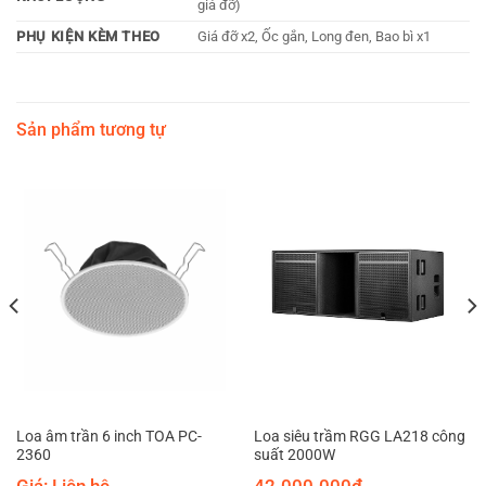
giá đỡ)
PHỤ KIỆN KÈM THEO
Giá đỡ x2, Ốc gắn, Long đen, Bao bì x1
Sản phẩm tương tự
Loa âm trần 6 inch TOA PC-
Loa siêu trầm RGG LA218 công
2360
suất 2000W