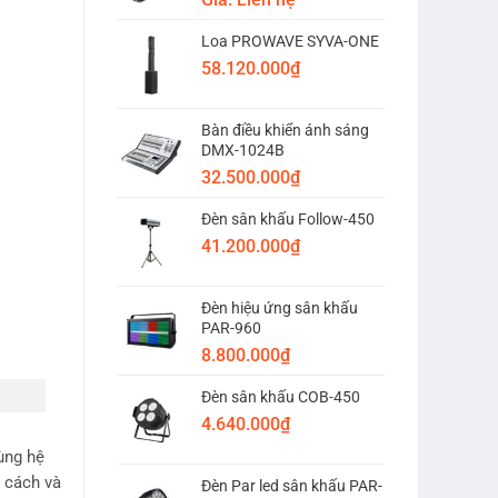
Loa PROWAVE SYVA-ONE
58.120.000
₫
Bàn điều khiển ánh sáng
DMX-1024B
32.500.000
₫
Đèn sân khấu Follow-450
41.200.000
₫
Đèn hiệu ứng sân khấu
PAR-960
8.800.000
₫
Đèn sân khấu COB-450
4.640.000
₫
ùng hệ
 cách và
Đèn Par led sân khấu PAR-