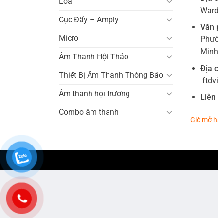
Loa
Ward 
Cục Đẩy – Amply
Văn 
Micro
Phườ
Minh
Âm Thanh Hội Thảo
Địa c
Thiết Bị Âm Thanh Thông Báo
ftdv
Âm thanh hội trường
Liên 
Combo âm thanh
Giờ mở h