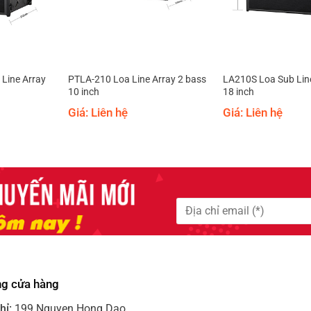
Line Array
PTLA-210 Loa Line Array 2 bass
LA210S Loa Sub Lin
10 inch
18 inch
Giá: Liên hệ
Giá: Liên hệ
ng cửa hàng
hỉ:
199 Nguyen Hong Dao,