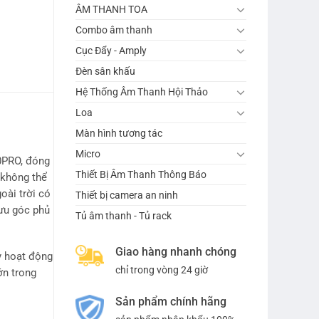
ÂM THANH TOA
Combo âm thanh
Cục Đẩy - Amply
Đèn sân khấu
Hệ Thống Âm Thanh Hội Thảo
Loa
Màn hình tương tác
Micro
10PRO, đóng
Thiết Bị Âm Thanh Thông Báo
 không thể
oài trời có
Thiết bị camera an ninh
 ưu góc phủ
Tủ âm thanh - Tủ rack
Giao hàng nhanh chóng
y hoạt động
chỉ trong vòng 24 giờ
ớn trong
Sản phẩm chính hãng