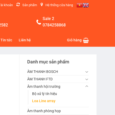
Tài khoản
Sản phẩm
Hệ thống cửa hàng
Sale 2
2582
0784258868
Tin tức
Liên hệ
Giỏ hàng
Danh mục sản phẩm
ÂM THANH BOSCH
ÂM THANH FTD
Âm thanh hội trường
Bộ xử lý tín hiệu
Loa Line array
Âm thanh phòng họp