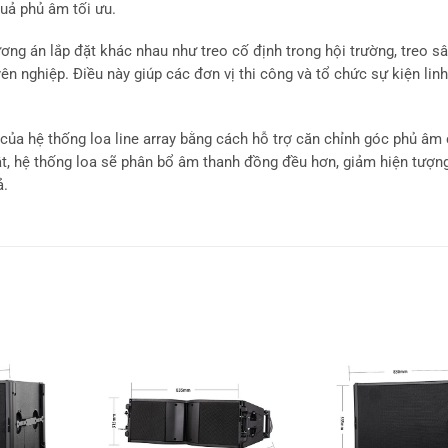
uả phủ âm tối ưu.
ơng án lắp đặt khác nhau như treo cố định trong hội trường, treo s
n nghiệp. Điều này giúp các đơn vị thi công và tổ chức sự kiện lin
.
ủa hệ thống loa line array bằng cách hỗ trợ căn chỉnh góc phủ âm 
ật, hệ thống loa sẽ phân bổ âm thanh đồng đều hơn, giảm hiện tượn
ả.