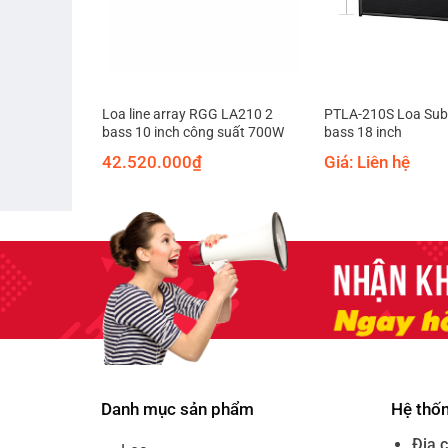
ay 2 bass 10
Loa line array RGG LA210 2
PTLA-210S Loa Sub 
bass 10 inch công suất 700W
bass 18 inch
42.520.000
₫
Giá: Liên hệ
Danh mục sản phẩm
Hệ thố
Địa c