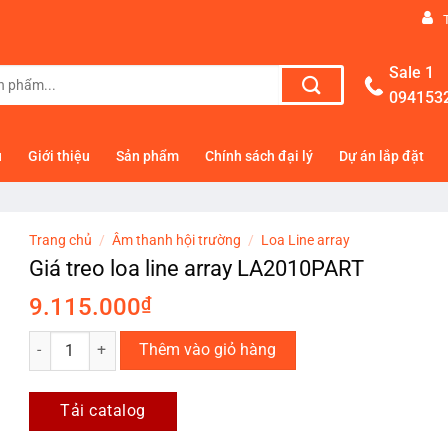
Sale 1
094153
ủ
Giới thiệu
Sản phẩm
Chính sách đại lý
Dự án lắp đặt
Trang chủ
/
Âm thanh hội trường
/
Loa Line array
Giá treo loa line array LA2010PART
9.115.000
₫
Giá treo loa line array LA2010PART số lượng
Thêm vào giỏ hàng
Tải catalog