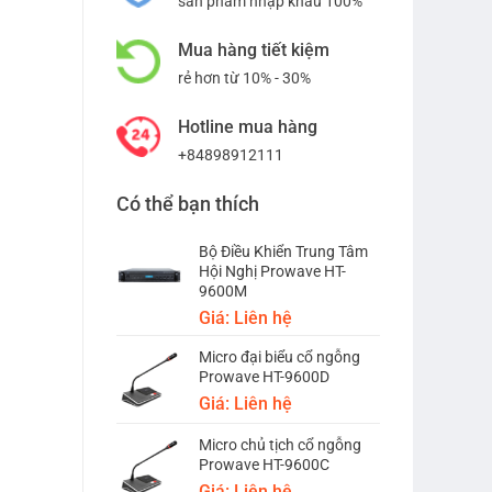
sản phẩm nhập khẩu 100%
Mua hàng tiết kiệm
rẻ hơn từ 10% - 30%
Hotline mua hàng
+84898912111
Có thể bạn thích
Bộ Điều Khiển Trung Tâm
Hội Nghị Prowave HT-
9600M
Giá: Liên hệ
Micro đại biểu cổ ngỗng
Prowave HT-9600D
Giá: Liên hệ
Micro chủ tịch cổ ngỗng
Prowave HT-9600C
Giá: Liên hệ