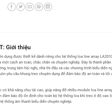
T: Giới thiệu
yên dụng được thiết kế dành riêng cho hệ thống loa line array LA20
oa một cách an toàn, chắc chắn và chuyên nghiệp. Đây là thành phần
ng, trung tâm hội nghị, nhà thi đấu và các chương trình biểu diễn ng
luôn yêu cầu khung treo chuyên dụng để đảm bảo độ an toàn và tối
 có khả năng chịu tải cao, giúp nâng đỡ nhiều module loa line arra
m đảm bảo độ ổn định cho toàn bộ hệ thống loa khi treo ở độ cao l
c hệ thống âm thanh biểu diễn chuyên nghiệp.