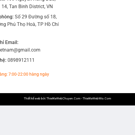
14, Tan Binh District, VN
phòng:
Số 29 Đường số 18,
ng Phú Thọ Hoà, TP Hồ Chí
hỉ Email:
ietnam@gmail.com
hệ:
0898912111
àng: 7:00-22:00 hàng ngày
Thiết kế web bởi:
ThietKeWebChuyen.Com
-
ThietKeWebWio.Com