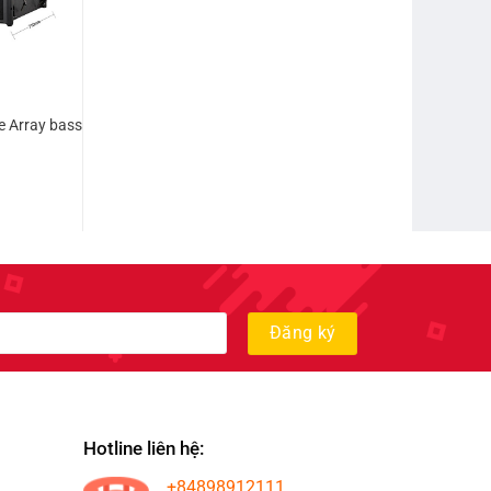
e Array bass
Hotline liên hệ:
+84898912111