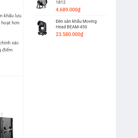
1812
4.689.000
₫
ân khấu lưu
Đèn sân khấu Moving
h hoạt hơn
Head BEAM-450
23.580.000
₫
chính xác
g điểm