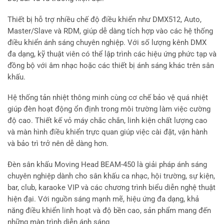
Thiết bị hỗ trợ nhiều chế độ điều khiển như DMX512, Auto,
Master/Slave và RDM, giúp dễ dàng tích hợp vào các hệ thống
điều khiển ánh sáng chuyên nghiệp. Với số lượng kênh DMX
đa dạng, kỹ thuật viên có thể lập trình các hiệu ứng phức tạp và
đồng bộ với âm nhạc hoặc các thiết bị ánh sáng khác trên sân
khấu.
Hệ thống tản nhiệt thông minh cùng cơ chế bảo vệ quá nhiệt
giúp đèn hoạt động ổn định trong môi trường làm việc cường
độ cao. Thiết kế vỏ máy chắc chắn, linh kiện chất lượng cao
và màn hình điều khiển trực quan giúp việc cài đặt, vận hành
và bảo trì trở nên dễ dàng hơn.
Đèn sân khấu Moving Head BEAM-450 là giải pháp ánh sáng
chuyên nghiệp dành cho sân khấu ca nhạc, hội trường, sự kiện,
bar, club, karaoke VIP và các chương trình biểu diễn nghệ thuật
hiện đại. Với nguồn sáng mạnh mẽ, hiệu ứng đa dạng, khả
năng điều khiển linh hoạt và độ bền cao, sản phẩm mang đến
những màn trình diễn ánh sáng