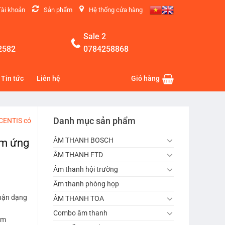
Tài khoản
Sản phẩm
Hệ thống cửa hàng
Sale 2
2582
0784258868
Tin tức
Liên hệ
Giỏ hàng
Danh mục sản phẩm
ICENTIS có
ÂM THANH BOSCH
ảm ứng
ÂM THANH FTD
Âm thanh hội trường
Âm thanh phòng họp
nhận dạng
ÂM THANH TOA
Combo âm thanh
ềm