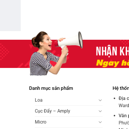
Danh mục sản phẩm
Hệ thố
Địa c
Loa
Ward 
Cục Đẩy – Amply
Văn 
Micro
Phườ