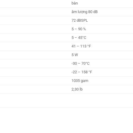
bàn
âm lượng 80 dB
72 dBSPL
5 – 90 %
5 – 45°C
41 – 113 °F
5 W
-30 – 70°C
-22 – 158 °F
1035 gam
2,30 lb