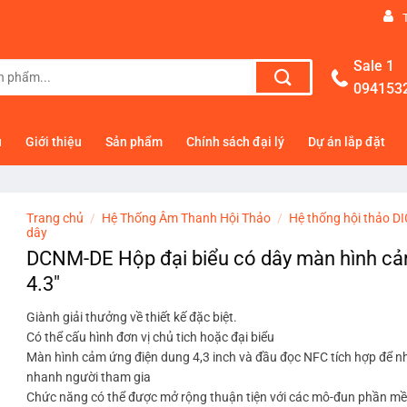
Sale 1
094153
ủ
Giới thiệu
Sản phẩm
Chính sách đại lý
Dự án lắp đặt
Trang chủ
/
Hệ Thống Âm Thanh Hội Thảo
/
Hệ thống hội thảo D
dây
DCNM-DE Hộp đại biểu có dây màn hình c
4.3″
Giành giải thưởng về thiết kế đặc biệt.
Có thể cấu hình đơn vị chủ tich hoặc đại biểu
Màn hình cảm ứng điện dung 4,3 inch và đầu đọc NFC tích hợp để 
nhanh người tham gia
Chức năng có thể được mở rộng thuận tiện với các mô-đun phần m