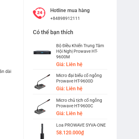
Hotline mua hàng
+84898912111
Có thể bạn thích
Bộ Điều Khiển Trung Tâm
Hội Nghị Prowave HT-
9600M
Giá: Liên hệ
ần dài
Micro đại biểu cổ ngỗng
Prowave HT-9600D
Giá: Liên hệ
Micro chủ tịch cổ ngỗng
Prowave HT-9600C
Giá: Liên hệ
Loa PROWAVE SYVA-ONE
58.120.000
₫