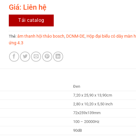
Giá: Liên hệ
Tải catalog
âm thanh hội thảo bosch
DCNM-DE
Hộp đại biểu có dây màn 
Thẻ:
,
,
ứng 4.3
Đen
7,20 x 25,90 x 13,90cm
2,80 x 10,20 x 5,50 inch
72x259x139mm
100 – 20000Hz
90dB