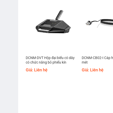
thảo có dây
DCNM-DVT Hộp đại biểu có dây
DCNM-CB02-I Cáp hộ
chọn kênh
có chức năng bỏ phiếu kín
mét
Giá: Liên hệ
Giá: Liên hệ