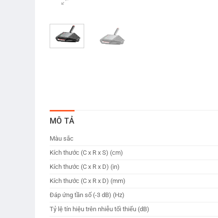
MÔ TẢ
Màu sắc
Kích thước (C x R x S) (cm)
Kích thước (C x R x D) (in)
Kích thước (C x R x D) (mm)
Đáp ứng tần số (-3 dB) (Hz)
Tỷ lệ tín hiệu trên nhiễu tối thiểu (dB)