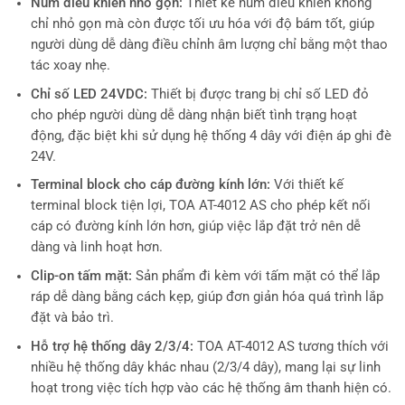
Núm điều khiển nhỏ gọn:
Thiết kế núm điều khiển không
chỉ nhỏ gọn mà còn được tối ưu hóa với độ bám tốt, giúp
người dùng dễ dàng điều chỉnh âm lượng chỉ bằng một thao
tác xoay nhẹ.
Chỉ số LED 24VDC:
Thiết bị được trang bị chỉ số LED đỏ
cho phép người dùng dễ dàng nhận biết tình trạng hoạt
động, đặc biệt khi sử dụng hệ thống 4 dây với điện áp ghi đè
24V.
Terminal block cho cáp đường kính lớn:
Với thiết kế
terminal block tiện lợi, TOA AT-4012 AS cho phép kết nối
cáp có đường kính lớn hơn, giúp việc lắp đặt trở nên dễ
dàng và linh hoạt hơn.
Clip-on tấm mặt:
Sản phẩm đi kèm với tấm mặt có thể lắp
ráp dễ dàng bằng cách kẹp, giúp đơn giản hóa quá trình lắp
đặt và bảo trì.
Hỗ trợ hệ thống dây 2/3/4:
TOA AT-4012 AS tương thích với
nhiều hệ thống dây khác nhau (2/3/4 dây), mang lại sự linh
hoạt trong việc tích hợp vào các hệ thống âm thanh hiện có.