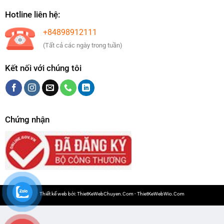
Hotline liên hệ:
+84898912111
(Tất cả các ngày trong tuần)
Kết nối với chúng tôi
Chứng nhận
Thiết kế web bởi:
ThietKeWebChuyen.Com
-
ThietKeWebWio.Com