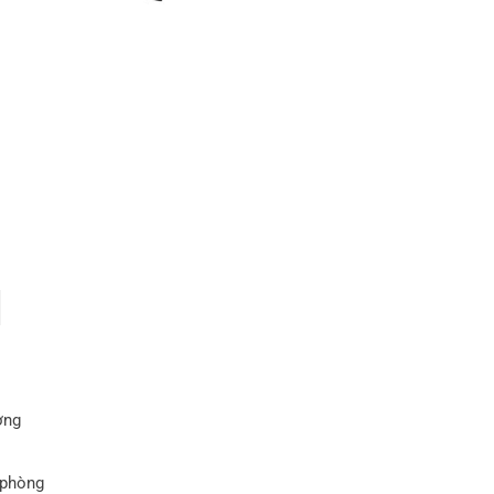
ờng
 phòng