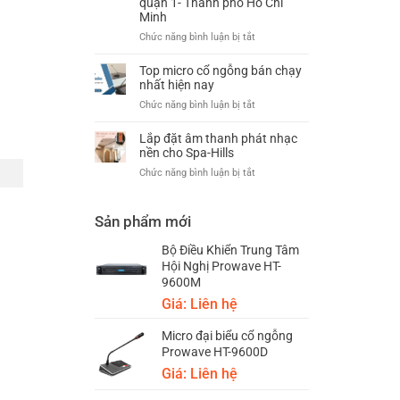
thanh
quận 1- Thành phố Hồ Chí
nghiệp
Minh
hội
trường
ở
Chức năng bình luận bị tắt
chuyên
Lắp
nghiệp
đặt
Top micro cổ ngỗng bán chạy
giá
hệ
nhất hiện nay
rẻ
thống
ở
Chức năng bình luận bị tắt
âm
Top
thanh
micro
Lắp đặt âm thanh phát nhạc
hội
cổ
nền cho Spa-Hills
thảo
ngỗng
ở
Chức năng bình luận bị tắt
cho
bán
Lắp
phòng
chạy
đặt
họp
nhất
âm
Sản phẩm mới
tại
hiện
thanh
quận
nay
phát
Bộ Điều Khiển Trung Tâm
1-
nhạc
Thành
Hội Nghị Prowave HT-
nền
phố
9600M
cho
Hồ
Giá: Liên hệ
Spa-
Chí
Hills
Minh
Micro đại biểu cổ ngỗng
Prowave HT-9600D
Giá: Liên hệ