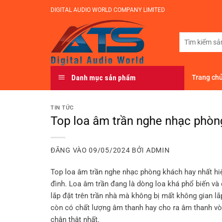
Bỏ
DIGITAL AUDIO WORLD COMPANY LIMITED
qua
nội
Tìm
dung
kiếm:
Danh mục sản phẩm
Trang ch
TIN TỨC
Top loa âm trần nghe nhạc phòn
ĐĂNG VÀO
09/05/2024
BỞI
ADMIN
Top
loa âm trần
nghe nhạc phòng khách hay nhất hi
đình. Loa âm trần đang là dòng loa khá phổ biến và
lắp đặt trên trần nhà mà không bị mất không gian l
còn có chất lượng âm thanh hay cho ra âm thanh v
chân thật nhất.