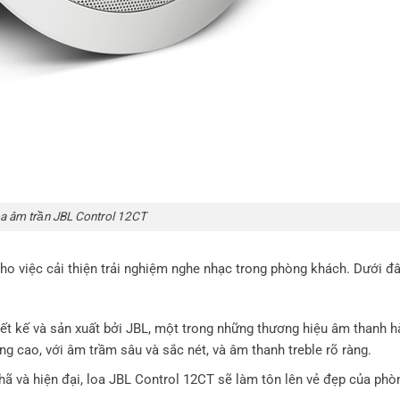
a âm trần JBL Control 12CT
ho việc cải thiện trải nghiệm nghe nhạc trong phòng khách. Dưới đâ
t kế và sản xuất bởi JBL, một trong những thương hiệu âm thanh h
ng cao, với âm trầm sâu và sắc nét, và âm thanh treble rõ ràng.
nhã và hiện đại, loa JBL Control 12CT sẽ làm tôn lên vẻ đẹp của phò