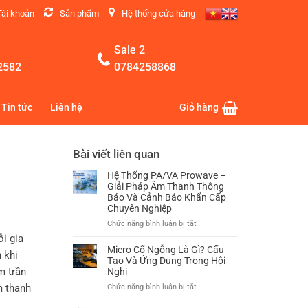
Tài khoản
Sản phẩm
Hệ thống cửa hàng
Sale 2
2582
0784258868
Tin tức
Liên hệ
Giỏ hàng
Bài viết liên quan
Hệ Thống PA/VA Prowave –
Giải Pháp Âm Thanh Thông
Báo Và Cảnh Báo Khẩn Cấp
Chuyên Nghiệp
ở
Chức năng bình luận bị tắt
Hệ
i gia
Thống
Micro Cổ Ngỗng Là Gì? Cấu
 khi
PA/VA
Tạo Và Ứng Dụng Trong Hội
m trần
Prowave
Nghị
–
m thanh
ở
Chức năng bình luận bị tắt
Giải
Micro
Pháp