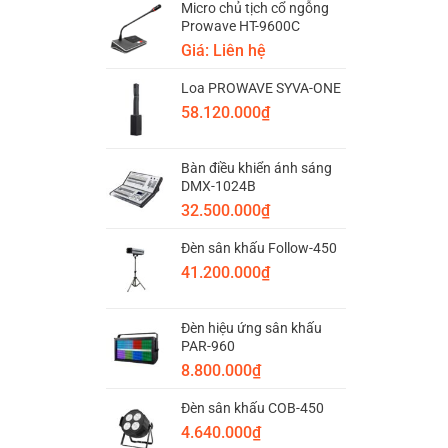
Micro chủ tịch cổ ngỗng
Prowave HT-9600C
Giá: Liên hệ
Loa PROWAVE SYVA-ONE
58.120.000
₫
Bàn điều khiển ánh sáng
DMX-1024B
32.500.000
₫
Đèn sân khấu Follow-450
41.200.000
₫
Đèn hiệu ứng sân khấu
PAR-960
8.800.000
₫
Đèn sân khấu COB-450
4.640.000
₫