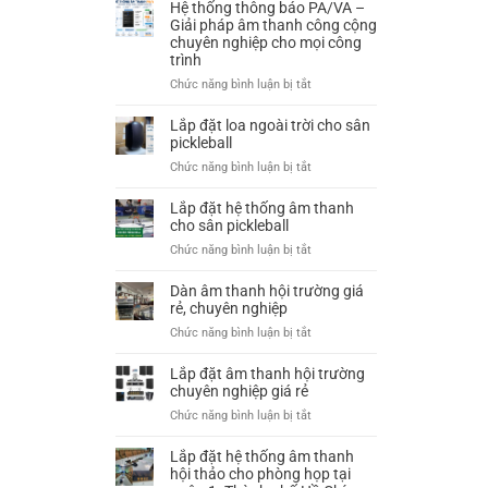
Cổ
Hệ thống thông báo PA/VA –
Âm
Ngỗng
Giải pháp âm thanh công cộng
Thanh
Là
chuyên nghiệp cho mọi công
Thông
trình
Gì?
Báo
Cấu
ở
Chức năng bình luận bị tắt
Và
Tạo
Hệ
Cảnh
Và
thống
Lắp đặt loa ngoài trời cho sân
Báo
Ứng
thông
pickleball
Khẩn
Dụng
báo
Cấp
ở
Chức năng bình luận bị tắt
Trong
PA/VA
Chuyên
Lắp
Hội
–
Nghiệp
đặt
Lắp đặt hệ thống âm thanh
Nghị
Giải
loa
cho sân pickleball
pháp
ngoài
ở
Chức năng bình luận bị tắt
âm
trời
Lắp
thanh
cho
đặt
công
Dàn âm thanh hội trường giá
sân
hệ
cộng
rẻ, chuyên nghiệp
pickleball
thống
chuyên
ở
Chức năng bình luận bị tắt
âm
nghiệp
Dàn
thanh
cho
âm
Lắp đặt âm thanh hội trường
cho
mọi
thanh
chuyên nghiệp giá rẻ
sân
công
hội
ở
Chức năng bình luận bị tắt
pickleball
trình
trường
Lắp
giá
đặt
Lắp đặt hệ thống âm thanh
rẻ,
âm
hội thảo cho phòng họp tại
chuyên