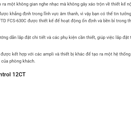
o ra một không gian nghe nhạc mà không gây xáo trộn về thiết kế nộ
ợc khẳng định trong lĩnh vực âm thanh, vì vậy bạn có thể tin tưởn
FTD FCS-630C được thiết kế để hoạt động ổn định và bền bỉ trong th
g dẫn lắp đặt chi tiết và các phụ kiện cần thiết, giúp việc lắp đặt 
ược kết hợp với các ampli và thiết bị khác để tạo ra một hệ thốn
c của phòng khách.
ntrol 12CT