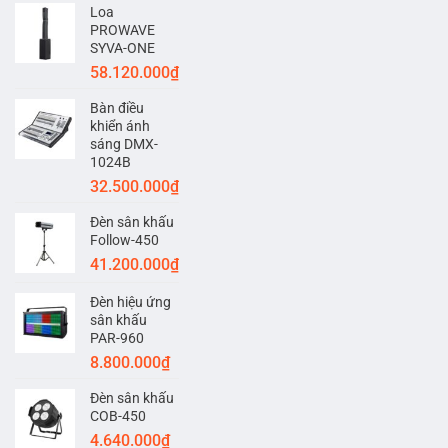
Loa
PROWAVE
SYVA-ONE
58.120.000
₫
Bàn điều
khiển ánh
sáng DMX-
1024B
32.500.000
₫
Đèn sân khấu
Follow-450
41.200.000
₫
Đèn hiệu ứng
sân khấu
PAR-960
8.800.000
₫
Đèn sân khấu
COB-450
4.640.000
₫