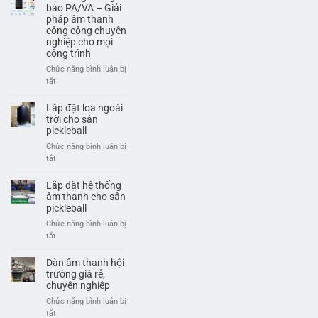
Thông
Ngỗng
báo PA/VA – Giải
Báo
Là
pháp âm thanh
Và
công cộng chuyên
Gì?
Cảnh
nghiệp cho mọi
Cấu
Báo
công trình
Tạo
Khẩn
Và
Chức năng bình luận bị
Cấp
Ứng
ở
tắt
Chuyên
Dụng
Hệ
Nghiệp
Trong
thống
Lắp đặt loa ngoài
Hội
thông
trời cho sân
Nghị
báo
pickleball
PA/VA
Chức năng bình luận bị
–
ở
tắt
Giải
Lắp
pháp
đặt
Lắp đặt hệ thống
âm
loa
âm thanh cho sân
thanh
ngoài
pickleball
công
trời
Chức năng bình luận bị
cộng
cho
ở
tắt
chuyên
sân
Lắp
nghiệp
pickleball
đặt
Dàn âm thanh hội
cho
hệ
trường giá rẻ,
mọi
thống
chuyên nghiệp
công
âm
trình
Chức năng bình luận bị
thanh
ở
tắt