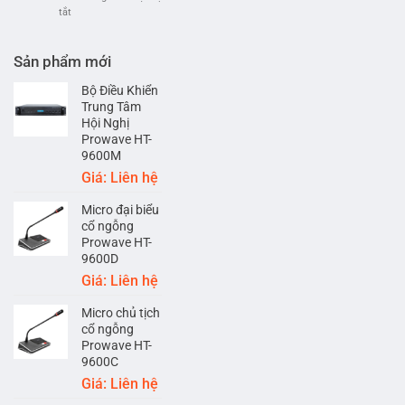
chạy
ở
tắt
quận
nhất
Lắp
1-
hiện
đặt
Thành
nay
âm
Sản phẩm mới
phố
thanh
Hồ
phát
Bộ Điều Khiển
Chí
nhạc
Trung Tâm
Minh
nền
Hội Nghị
cho
Prowave HT-
Spa-
9600M
Hills
Giá: Liên hệ
Micro đại biểu
cổ ngỗng
Prowave HT-
9600D
Giá: Liên hệ
Micro chủ tịch
cổ ngỗng
Prowave HT-
9600C
Giá: Liên hệ