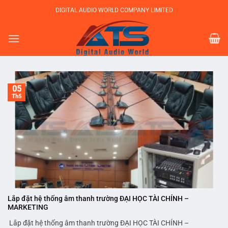
Bỏ
DIGITAL AUDIO WORLD COMPANY LIMITED
qua
nội
dung
05
Th5
Lắp đặt hệ thống âm thanh trường ĐẠI HỌC TÀI CHÍNH –
MARKETING
Lắp đặt hệ thống âm thanh trường ĐẠI HỌC TÀI CHÍNH –