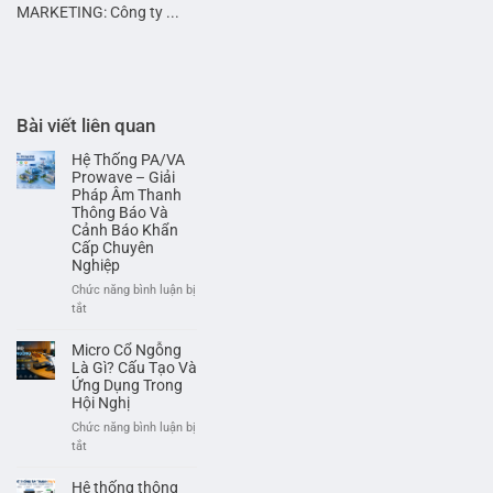
MARKETING: Công ty ...
Bài viết liên quan
Hệ Thống PA/VA
Prowave – Giải
Pháp Âm Thanh
Thông Báo Và
Cảnh Báo Khẩn
Cấp Chuyên
Nghiệp
Chức năng bình luận bị
ở
tắt
Hệ
Thống
Micro Cổ Ngỗng
PA/VA
Là Gì? Cấu Tạo Và
Prowave
Ứng Dụng Trong
Hội Nghị
–
Giải
Chức năng bình luận bị
Pháp
ở
tắt
Âm
Micro
Thanh
Cổ
Hệ thống thông