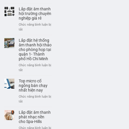
cho
Dàn
sân
âm
Lắp đặt âm thanh
pickleball
thanh
hội trường chuyên
hội
nghiệp giá rẻ
trường
Chức năng bình luận bị
giá
ở
tắt
rẻ,
Lắp
chuyên
đặt
Lắp đặt hệ thống
nghiệp
âm
âm thanh hội thảo
thanh
cho phòng họp tại
quận 1- Thành
hội
phố Hồ Chí Minh
trường
chuyên
Chức năng bình luận bị
nghiệp
ở
tắt
giá
Lắp
rẻ
đặt
Top micro cổ
hệ
ngỗng bán chạy
thống
nhất hiện nay
âm
Chức năng bình luận bị
thanh
ở
tắt
hội
Top
thảo
micro
Lắp đặt âm thanh
cho
cổ
phát nhạc nền
phòng
ngỗng
cho Spa-Hills
họp
bán
Chức năng bình luận bị
tại