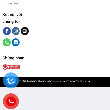
trong tuần)
Kết nối với
chúng tôi
Chứng nhận
Thiết kế web bởi:
ThietKeWebChuyen.Com
-
ThietKeWebWio.Com