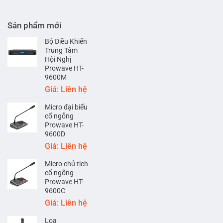
nhất
Lắp
1-
hiện
đặt
Thành
nay
âm
Sản phẩm mới
phố
thanh
Hồ
phát
Bộ Điều Khiển
Chí
nhạc
Trung Tâm
Minh
nền
Hội Nghị
cho
Prowave HT-
Spa-
9600M
Hills
Giá: Liên hệ
Micro đại biểu
cổ ngỗng
Prowave HT-
9600D
Giá: Liên hệ
Micro chủ tịch
cổ ngỗng
Prowave HT-
9600C
Giá: Liên hệ
Loa