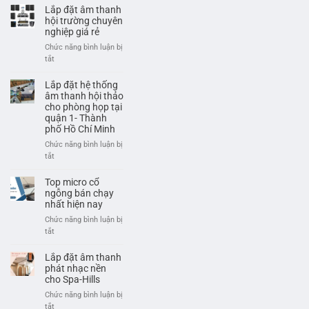
sân
âm
Lắp đặt âm thanh
pickleball
thanh
hội trường chuyên
hội
nghiệp giá rẻ
trường
Chức năng bình luận bị
giá
ở
tắt
rẻ,
Lắp
chuyên
đặt
Lắp đặt hệ thống
nghiệp
âm
âm thanh hội thảo
thanh
cho phòng họp tại
quận 1- Thành
hội
phố Hồ Chí Minh
trường
chuyên
Chức năng bình luận bị
nghiệp
ở
tắt
giá
Lắp
rẻ
đặt
Top micro cổ
hệ
ngỗng bán chạy
thống
nhất hiện nay
âm
Chức năng bình luận bị
thanh
ở
tắt
hội
Top
thảo
micro
Lắp đặt âm thanh
cho
cổ
phát nhạc nền
phòng
ngỗng
cho Spa-Hills
họp
bán
Chức năng bình luận bị
tại
chạy
ở
tắt
quận