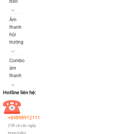
Báo
Âm
thanh
hội
trường
Combo
âm
thanh
Hotline liên hệ:
+84898912111
(Tất cả các ngày
trong tuần)