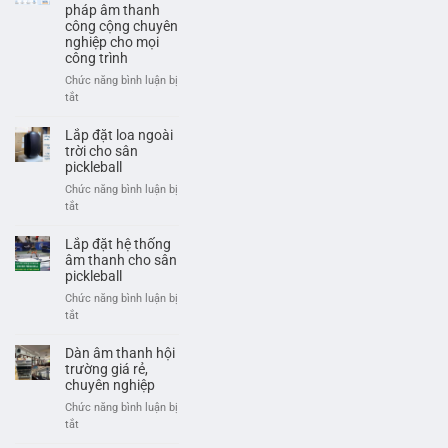
Báo
Là
pháp âm thanh
Và
công cộng chuyên
Gì?
Cảnh
nghiệp cho mọi
Cấu
Báo
công trình
Tạo
Khẩn
Và
Chức năng bình luận bị
Cấp
Ứng
ở
tắt
Chuyên
Dụng
Hệ
Nghiệp
Trong
thống
Lắp đặt loa ngoài
Hội
thông
trời cho sân
Nghị
báo
pickleball
PA/VA
Chức năng bình luận bị
–
ở
tắt
Giải
Lắp
pháp
đặt
Lắp đặt hệ thống
âm
loa
âm thanh cho sân
thanh
ngoài
pickleball
công
trời
Chức năng bình luận bị
cộng
cho
ở
tắt
chuyên
sân
Lắp
nghiệp
pickleball
đặt
Dàn âm thanh hội
cho
hệ
trường giá rẻ,
mọi
thống
chuyên nghiệp
công
âm
trình
Chức năng bình luận bị
thanh
ở
tắt
cho
Dàn