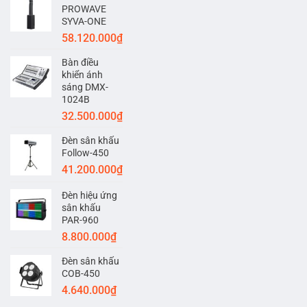
PROWAVE
SYVA-ONE
58.120.000
₫
Bàn điều
khiển ánh
sáng DMX-
1024B
32.500.000
₫
Đèn sân khấu
Follow-450
41.200.000
₫
Đèn hiệu ứng
sân khấu
PAR-960
8.800.000
₫
Đèn sân khấu
COB-450
4.640.000
₫