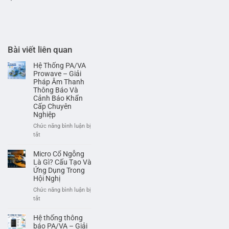
Bài viết liên quan
Hệ Thống PA/VA
Prowave – Giải
Pháp Âm Thanh
Thông Báo Và
Cảnh Báo Khẩn
Cấp Chuyên
Nghiệp
Chức năng bình luận bị
ở
tắt
Hệ
Thống
Micro Cổ Ngỗng
PA/VA
Là Gì? Cấu Tạo Và
Prowave
Ứng Dụng Trong
Hội Nghị
–
Giải
Chức năng bình luận bị
Pháp
ở
tắt
Âm
Micro
Thanh
Cổ
Hệ thống thông
Thông
Ngỗng
báo PA/VA – Giải