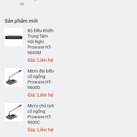
chạy
ở
tắt
quận
nhất
Lắp
1-
hiện
đặt
Thành
nay
âm
Sản phẩm mới
phố
thanh
Hồ
phát
Bộ Điều Khiển
Chí
nhạc
Trung Tâm
Minh
nền
Hội Nghị
cho
Prowave HT-
Spa-
9600M
Hills
Giá: Liên hệ
Micro đại biểu
cổ ngỗng
Prowave HT-
9600D
Giá: Liên hệ
Micro chủ tịch
cổ ngỗng
Prowave HT-
9600C
Giá: Liên hệ