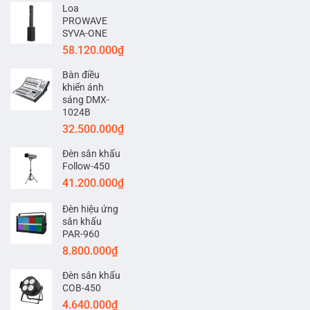
Loa
PROWAVE
SYVA-ONE
58.120.000
₫
Bàn điều
khiển ánh
sáng DMX-
1024B
32.500.000
₫
Đèn sân khấu
Follow-450
41.200.000
₫
Đèn hiệu ứng
sân khấu
PAR-960
8.800.000
₫
Đèn sân khấu
COB-450
4.640.000
₫