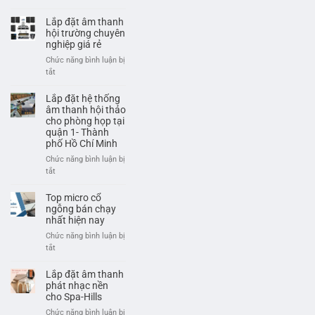
cho
Dàn
sân
âm
Lắp đặt âm thanh
pickleball
thanh
hội trường chuyên
hội
nghiệp giá rẻ
trường
Chức năng bình luận bị
giá
ở
tắt
rẻ,
Lắp
chuyên
đặt
Lắp đặt hệ thống
nghiệp
âm
âm thanh hội thảo
thanh
cho phòng họp tại
quận 1- Thành
hội
phố Hồ Chí Minh
trường
chuyên
Chức năng bình luận bị
nghiệp
ở
tắt
giá
Lắp
rẻ
đặt
Top micro cổ
hệ
ngỗng bán chạy
thống
nhất hiện nay
âm
Chức năng bình luận bị
thanh
ở
tắt
hội
Top
thảo
micro
Lắp đặt âm thanh
cho
cổ
phát nhạc nền
phòng
ngỗng
cho Spa-Hills
họp
bán
Chức năng bình luận bị
tại