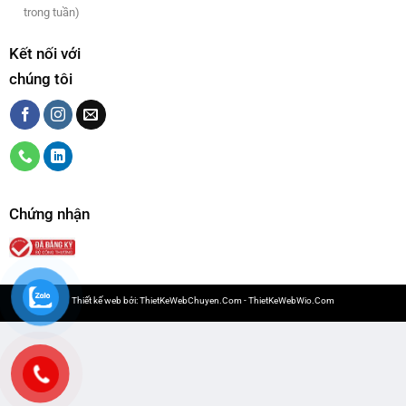
trong tuần)
Kết nối với
chúng tôi
Chứng nhận
Thiết kế web bởi:
ThietKeWebChuyen.Com
-
ThietKeWebWio.Com