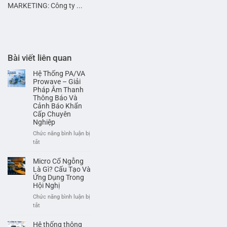
MARKETING: Công ty ...
Bài viết liên quan
Hệ Thống PA/VA
Prowave – Giải
Pháp Âm Thanh
Thông Báo Và
Cảnh Báo Khẩn
Cấp Chuyên
Nghiệp
Chức năng bình luận bị
ở
tắt
Hệ
Thống
Micro Cổ Ngỗng
PA/VA
Là Gì? Cấu Tạo Và
Prowave
Ứng Dụng Trong
Hội Nghị
–
Giải
Chức năng bình luận bị
Pháp
ở
tắt
Âm
Micro
Thanh
Cổ
Hệ thống thông