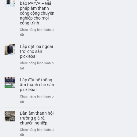
Thông
Ngỗng
báo PA/VA – Giải
Báo
Là
pháp âm thanh
Và
công cộng chuyên
Gì?
Cảnh
nghiệp cho mọi
Cấu
Báo
công trình
Tạo
Khẩn
Và
Chức năng bình luận bị
Cấp
Ứng
ở
tắt
Chuyên
Dụng
Hệ
Nghiệp
Trong
thống
Lắp đặt loa ngoài
Hội
thông
trời cho sân
Nghị
báo
pickleball
PA/VA
Chức năng bình luận bị
–
ở
tắt
Giải
Lắp
pháp
đặt
Lắp đặt hệ thống
âm
loa
âm thanh cho sân
thanh
ngoài
pickleball
công
trời
Chức năng bình luận bị
cộng
cho
ở
tắt
chuyên
sân
Lắp
nghiệp
pickleball
đặt
Dàn âm thanh hội
cho
hệ
trường giá rẻ,
mọi
thống
chuyên nghiệp
công
âm
trình
Chức năng bình luận bị
thanh
ở
tắt