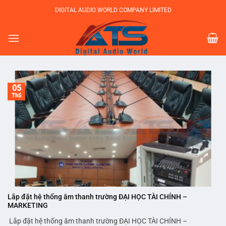
Bỏ
DIGITAL AUDIO WORLD COMPANY LIMITED
qua
nội
dung
05
Th5
Lắp đặt hệ thống âm thanh trường ĐẠI HỌC TÀI CHÍNH –
MARKETING
Lắp đặt hệ thống âm thanh trường ĐẠI HỌC TÀI CHÍNH –